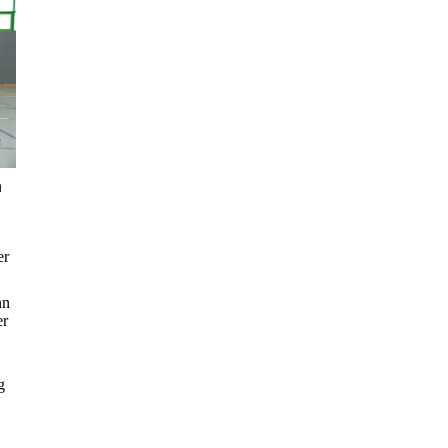
n
er
nn
er
g