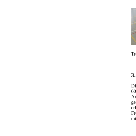
Tr
3.
Di
60
Am
ge
er
Fr
mi