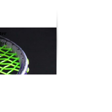
ter
tter